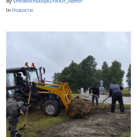
by
SmolevichskoyeZHKKH_Admin
In
Новости