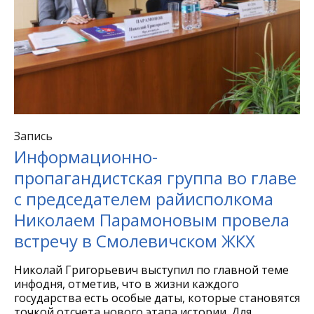
Запись
Информационно-
пропагандистская группа во главе
с председателем райисполкома
Николаем Парамоновым провела
встречу в Смолевичском ЖКХ
Николай Григорьевич выступил по главной теме
инфодня, отметив, что в жизни каждого
государства есть особые даты, которые становятся
точкой отсчета нового этапа истории. Для