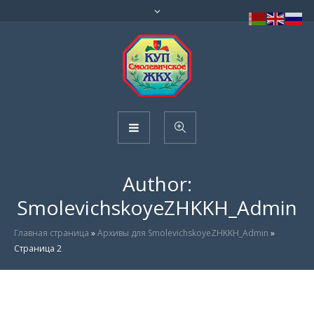
Author:
SmolevichskoyeZHKKH_Admin
Главная страница
»
Архивы для SmolevichskoyeZHKKH_Admin
»
Страница 2