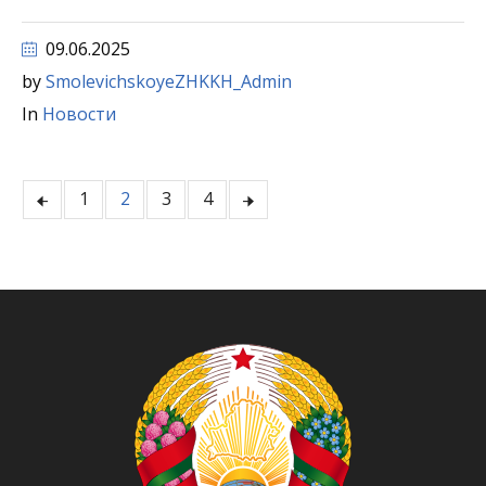
09.06.2025
by
SmolevichskoyeZHKKH_Admin
In
Новости
1
2
3
4