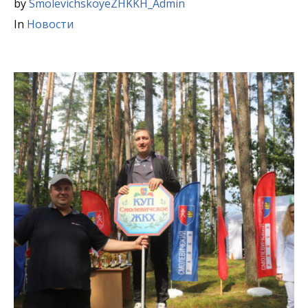
by
SmolevichskoyeZHKKH_Admin
In
Новости